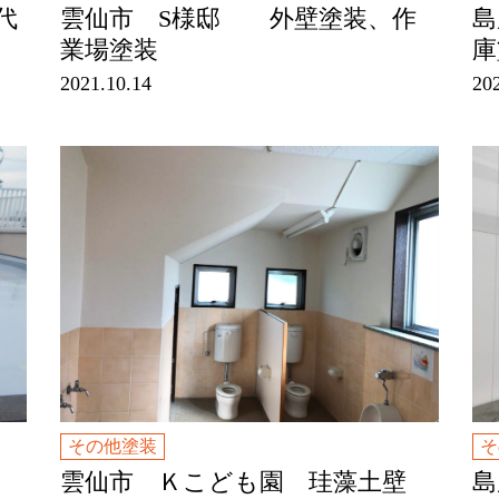
代
雲仙市 S様邸 外壁塗装、作
島
業場塗装
2021.10.14
20
その他塗装
そ
事
雲仙市 Ｋこども園 珪藻土壁
島