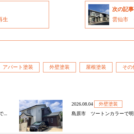
次の記事
再生
雲仙市 
アパート塗装
外壁塗装
屋根塗装
その
2026.08.04
外壁塗装
..
島原市 ツートンカラーで明る