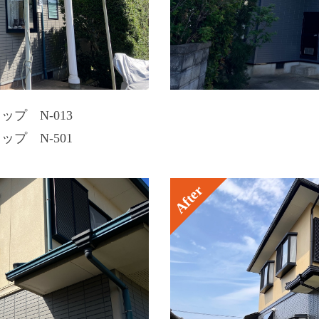
プ N-013
プ N-501
After