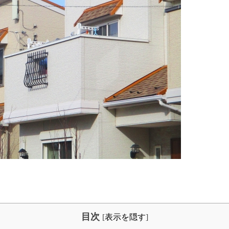
目次
[
表示を隠す
]